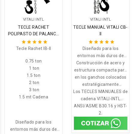
VITALI INTL
VITALI INTL
TECLE RACHET
TECLE MANUAL VITALI CB-
POLIPASTO DE PALANCA
II
VITALI
Tecle Rachet IB-II
Diseñado para los
entornos más duros de
0.75 ton
trabajo y operaciones más
Construcción de acero y
1 ton
estructura compacta para
exigentes.
1.5 ton
en los ganchos colocados
aprovechar la altura al
2 ton
máximo. Indicadores de
estratégicamente
3 ton
Los TECLES MANUALES de
permiten determinar si
deformación
1.5 mt Cadena
hubo abuso o sobrecarga.
cadena VITALI-INTL
ANSI/ASME B30.16 y HST-
cumplen o exceden la
norma
2.
Diseñado para los
entornos más duros de