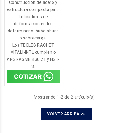
trabajo y operaciones más
Construcción de acero y
estructura compacta para
exigentes.
aprovechar la altura al
Indicadores de
deformación en los
máximo.
determinar si hubo abuso
ganchos colocados
estratégicamente
o sobrecarga.
Los TECLES RACHET
permiten
VITALI-INTL cumplen o
ANSI/ASME B30.21 y HST-
exceden la norma
3.
Mostrando 1-2 de 2 artículo(s)

VOLVER ARRIBA