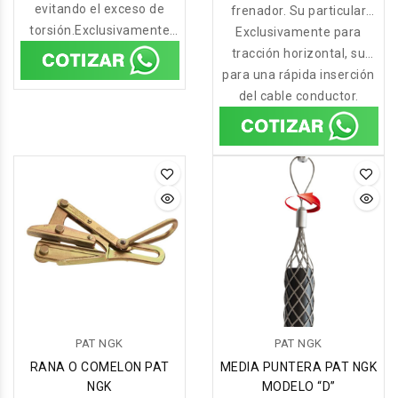
el cable tiro con la media
evitando el exceso de
frenador. Su particular
mensajero o cable tiro
torsión.Exclusivamente
puntera instalada en el
forma permite reducir al
Exclusivamente para
para hacerlos para
para tracción horizontal,
conductor,
mínimo la sobrecarga del
hacerlos pasar sobre el
tracción horizontal, su
su factor 3:1 asegura un
casquillo del cable durante
para una rápida inserción
factor 3:1 asegura un
tambor
trabajo confiable.
trabajo confiable. Cuenta
del cable conductor.
su paso.
con una apertura
mediante pernos Allen,
PAT NGK
PAT NGK
RANA O COMELON PAT
MEDIA PUNTERA PAT NGK
NGK
MODELO “D”