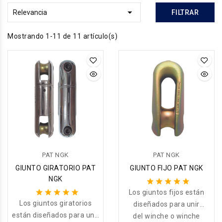

Relevancia
FILTRAR
Mostrando 1-11 de 11 artículo(s)
PAT NGK
PAT NGK
GIUNTO GIRATORIO PAT
GIUNTO FIJO PAT NGK
NGK
Los giuntos fijos están
Los giuntos giratorios
diseñados para unir
están diseñados para unir
del winche o winche
secciones de cable