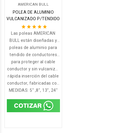
AMERICAN BULL
POLEA DE ALUMINIO
VULCANIZADO P/TENDIDO
Las poleas AMERICAN
BULL están diseñadas y
fabricadas para soportar
poleas de aluminio para
grandes ritmos de trabajo,
tendido de conductores
eléctricos de aluminio,
para proteger al cable
en las industrias más
cobre, cables mensajeros,
conductor y sin vulcanizar
exigentes,
rápida inserción del cable
cuando no es necesario
etc. Con protección
protegerlo. Diseñadas con
conductor, fabricadas con
Vulcanizada
rodajes en su interior para
una apertura lateral para
MEDIDAS: 5" ,8", 13", 24"
facilitar el trabajo.
una