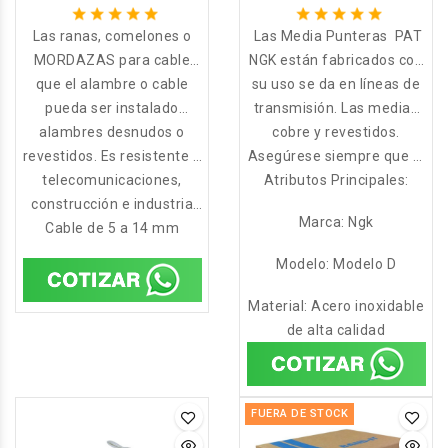
Las ranas, comelones o
Las Media Punteras PAT
MORDAZAS para cable
NGK están fabricados con
PAT NGK, están diseñadas
que el alambre o cable
su uso se da en líneas de
alambres de acero
para mantener la tensión
pueda ser instalado
transmisión. Las medias
entrelazados a fin de
alambres desnudos o
permanentemente.
temporal hasta
punteras están diseñadas
distribuir mejor la fuerza
cobre y revestidos.
revestidos. Es resistente a
Diseñado para su uso en
Asegúrese siempre que el
en el conductor,
para conectar
la interperie. Ampliamente
cables de aluminio, cobre,
telecomunicaciones,
tamaño y tipo de la media
Atributos Principales:
temporalmente
construcción e industria
utilizado en la rama de
conductores de aluminio,
puntera sea adecuado
Marca: Ngk
Cable de 5 a 14 mm
en general.
energía,
para el trabajo o
aplicación.
Modelo: Modelo D
Material: Acero inoxidable
de alta calidad
FUERA DE STOCK