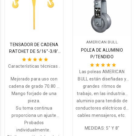
AMERICAN BULL
TENSADOR DE CADENA
POLEA DE ALUMINIO
RATCHET DE 5/16''-3/8''
P/TENDIDO
8MM 3.8TON FRB-8-08
ABLE
Características técnicas .
Las poleas AMERICAN
Mejorado para uso con
BULL están diseñadas y
cadena de grado 70.80 y
fabricadas para soportar
grandes ritmos de
Mango forjado de una
1.00.
trabajo, en las industrias
pieza.
más exigentes, poleas de
aluminio para tendido de
Su toma continua
conductores eléctricos de
proporciona un ajuste
cables mensajeros, etc.
aluminio, cobre,
finito al atar la carga.
Probados
MEDIDAS: 5" Y 8"
individualmente.