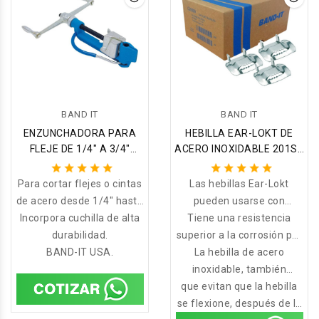
BAND IT
BAND IT
ENZUNCHADORA PARA
HEBILLA EAR-LOKT DE
FLEJE DE 1/4″ A 3/4″
ACERO INOXIDABLE 201SS
BAND-IT COD:C00169
3/4'' CAJA X 100 UND B-
C256 BAND-IT
Para cortar flejes o cintas
Las hebillas Ear-Lokt
de acero desde 1/4″ hasta
pueden usarse con
Incorpora cuchilla de alta
3/4″.
muchos tipos de flejes de
Tiene una resistencia
durabilidad.
superior a la corrosión por
acero inoxidable BAND-IT
BAND-IT USA.
oxidación para usarse en
La hebilla de acero
que brindan una
ambientes marinos, en
resistencia de sujeción
inoxidable, también
ambientes muy agresivos
que evitan que la hebilla
llamada clip de acero
superior.
se flexione, después de la
inoxidable, tiene el último
y calurosos.