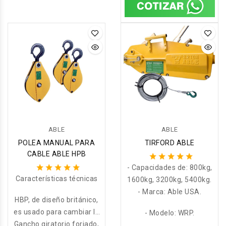
instalación. La abrazadera
sistema de bloqueo
reforzado por dos líneas
puede instalarse en
postes utilizando un perno
adicionales,
flexible o 2 bandas de
postes.
ABLE
ABLE
POLEA MANUAL PARA
TIRFORD ABLE
CABLE ABLE HPB
- Capacidades de: 800kg,
Características técnicas
1600kg, 3200kg, 5400kg.
- Marca: Able USA.
HBP, de diseño británico,
es usado para cambiar la
- Modelo: WRP.
Gancho giratorio forjado,
dirección de la línea de