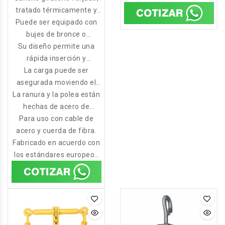
tratado térmicamente y
carga con una polea de
pestillo con indicador de
Puede ser equipado con
acero mecanizada.
estiramiento y código de
bujes de bronce o
Su diseño permite una
cojinetes de rodillos.
identidad.
rápida inserción y
posicionamiento del cable
La carga puede ser
asegurada moviendo el
en la polea.
La ranura y la polea están
gancho en la dirección de
hechas de acero de
tiro.
aleación mecanizado de
Para uso con cable de
acero y cuerda de fibra.
alta calidad para
Fabricado en acuerdo con
adaptarse a su diámetro
los estándares europeos
de cuerda previsto.
EN 13157:2003, y la
directiva de maquinado
98/37/EC.